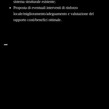
sistema strutturale esistente;
Proposta di eventuali interventi di rinforzo
locale/miglioramento/adeguamento e valutazione del
rapporto costi/benefici ottimale.
Che cosa sono gli interventi
di adeguamento sismico
Gli interventi di adeguamento sismico sono quei
lavori che vengono svolti sugli edifici allo scopo di
aumentarne la capacità di resistere ai terremoti. A tale
scopo è necessario considerare il numero di piani