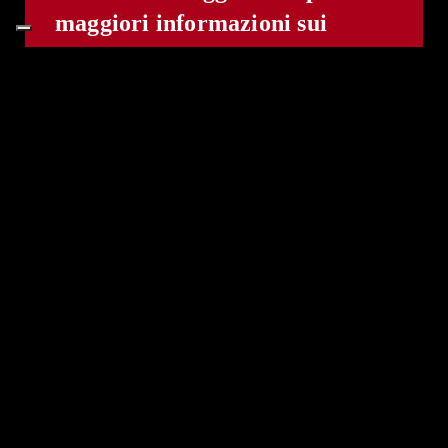
maggiori informazioni sui
nostri servizi nell’ambito
dell’
edilizia
,
dell’
impiantistica
idraulica
e
fotovoltaica
,
della
manutenzione industriale
o di
edifici residenziali
o
della
realizzazione di spazi
verdi
: potete stare sicuri che
anche la logistica sarà
impeccabile!